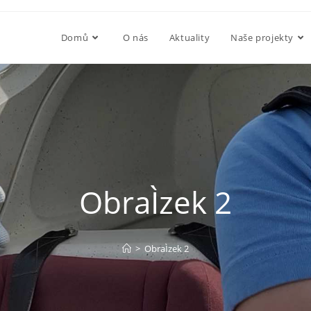
Domů
O nás
Aktuality
Naše projekty
ObraÌzek 2
>
ObraÌzek 2