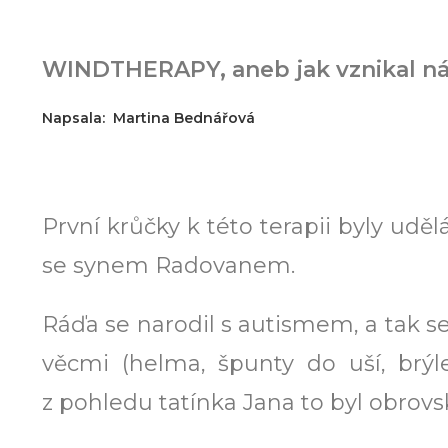
WINDTHERAPY, aneb jak vznikal ná
Napsala: Martina Bednářová
První krůčky k této terapii byly uděl
se synem Radovanem.
Ráďa se narodil s autismem, a tak se 
věcmi (helma, špunty do uší, brýle
z pohledu tatínka Jana to byl obrovs