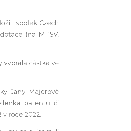
ožili spolek Czech
 dotace (na MPSV,
y vybrala částka ve
řky Jany Majerové
šlenka patentu či
v roce 2022.