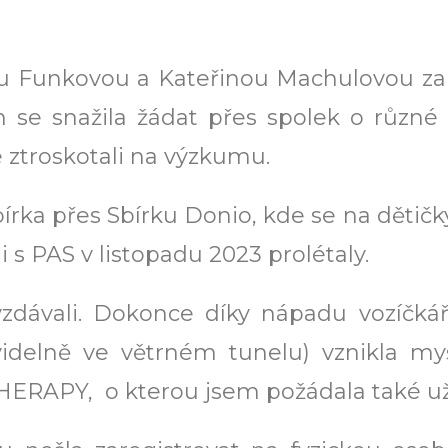
u Funkovou a Kateřinou Machulovou zal
m se snažila žádat přes spolek o různé
ztroskotali na výzkumu.
írka přes Sbírku Donio, kde se na dětičk
i s PAS v listopadu 2023 prolétaly.
zdávali. Dokonce díky nápadu vozíčká
avidelně ve větrném tunelu) vznikla my
ERAPY, o kterou jsem požádala také už 