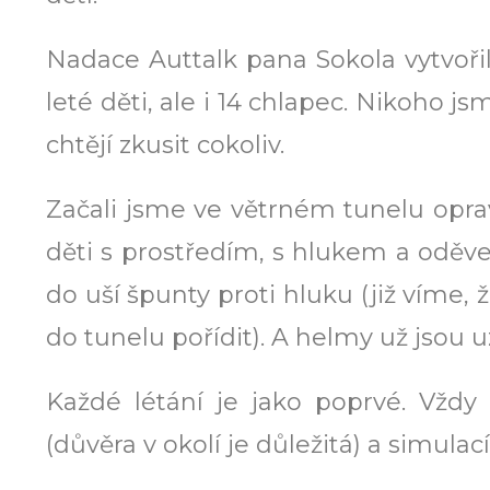
Nadace Auttalk pana Sokola vytvořil
leté děti, ale i 14 chlapec. Nikoho j
chtějí zkusit cokoliv.
Začali jsme ve větrném tunelu opr
děti s prostředím, s hlukem a odě
do uší špunty proti hluku (již víme, ž
do tunelu pořídit). A helmy už jsou u
Každé létání je jako poprvé. Vždy
(důvěra v okolí je důležitá) a simul