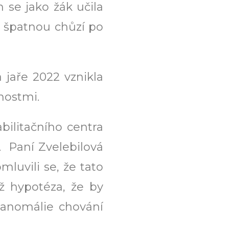
 se jako žák učila
m špatnou chůzí po
jaře 2022 vznikla
nostmi.
bilitačního centra
t. Paní Zvelebilová
mluvili se, že tato
iž hypotéza, že by
é anomálie chování