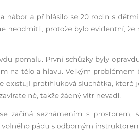
a nábor a přihlásilo se 20 rodin s dětmi
sme neodmítli, protože bylo evidentní, že 
avdu pomalu. První schůzky byly opravd
vem na tělo a hlavu. Velkým problémem 
e existují protihluková sluchátka, které j
zavíratelné, takže žádný vítr nevadí.
 se začíná seznámením s prostorem, sb
ací volného pádu s odborným instruktorem