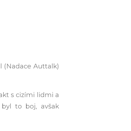
ol (Nadace Auttalk)
kt s cizími lidmi a
 byl to boj, avšak