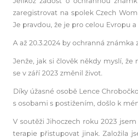
Jelikož žádost o ochrannou známku
zaregistrovat na spolek Czech Women 
Je pravdou, že je pro celou Evropu a
A až 20.3.2024 by ochranná známka 
Jenže, jak si člověk někdy myslí, ž
se v září 2023 změnil život.
Díky úžasné osobě Lence Chrobočkov
s osobami s postižením, došlo k mé
V soutěži Jihoczech roku 2023 jsem o
terapie přistupovat jinak. Založil