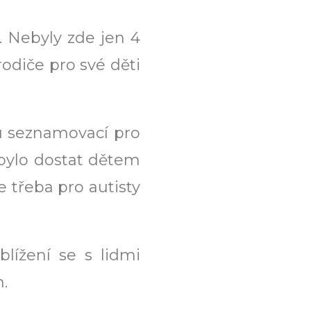
. Nebyly zde jen 4
rodiče pro své děti
u seznamovací pro
bylo dostat dětem
e třeba pro autisty
lížení se s lidmi
.