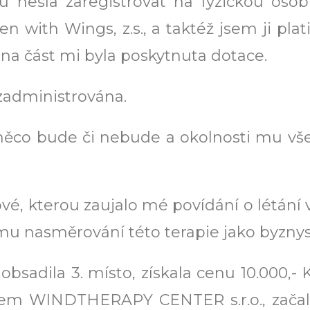
 nešla zaregistrovat na fyzickou osob
with Wings, z.s., a taktéž jsem ji plati
 na část mi byla poskytnuta dotace.
zadministrována.
e něco bude či nebude a okolnosti mu vš
é, kterou zaujalo mé povídání o létání
mu nasměrování této terapie jako byznys
bsadila 3. místo, získala cenu 10.000,- K
a jsem WINDTHERAPY CENTER s.r.o., zača