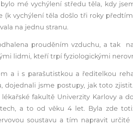
bylo mé vychýlení středu těla, kdy jsem
 (k vychýlení těla došlo tři roky předtí
vala na jednu stranu.
 odhalena prouděním vzduchu, a tak na 
mi lidmi, kteří trpí fyziologickými nerov
 a i s parašutistkou a ředitelkou reha
, dojednali jsme postupy, jak toto zjisti
lékařské fakultě Univerzity Karlovy a do
tech, a to od věku 4 let. Byla zde tot
nervovou soustavu a tím napravit určit