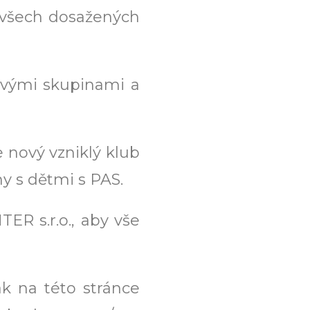
e všech dosažených
vými skupinami a
 nový vzniklý klub
ny s dětmi s PAS.
R s.r.o., aby vše
k na této stránce