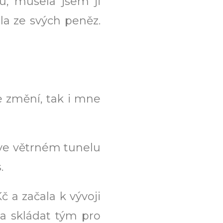
u, musela jsem ji
la ze svých peněz.
e změní, tak i mne
 ve větrném tunelu
.
č a začala k vývoji
la skládat tým pro