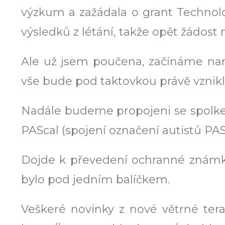
výzkum a zažádala o grant Technolo
výsledků z létání, takže opět žádost 
Ale už jsem poučena, začínáme n
vše bude pod taktovkou právě vzniklé
Nadále budeme propojeni se spolkem
PAScal (spojení označení autistů PAS
Dojde k převedení ochranné známk
bylo pod jedním balíčkem.
Veškeré novinky z nové větrné te