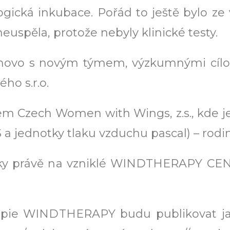
gická inkubace. Pořád to ještě bylo z
neuspěla, protože nebyly klinické testy.
anovo s novým týmem, výzkumnými cílo
ho s.r.o.
 Czech Women with Wings, z.s., kde je
 a jednotky tlaku vzduchu pascal) – rodi
y právě na vzniklé WINDTHERAPY CENTE
rapie WINDTHERAPY budu publikovat ja