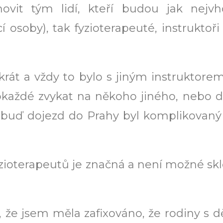
ovit tým lidí, kteří budou jak nejvh
cí osoby), tak fyzioterapeuté, instruktoř
krát a vždy to bylo s jiným instruktorem
okaždé zvykat na někoho jiného, nebo d
 buď dojezd do Prahy byl komplikovaný 
yzioterapeutů je značná a není možné sklo
, že jsem měla zafixováno, že rodiny s 