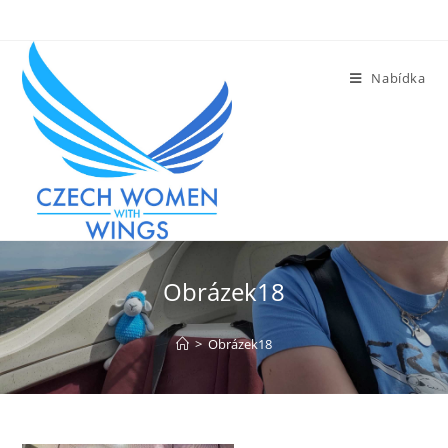
Přejít
k
obsahu
Nabídka
Obrázek18
>
Obrázek18